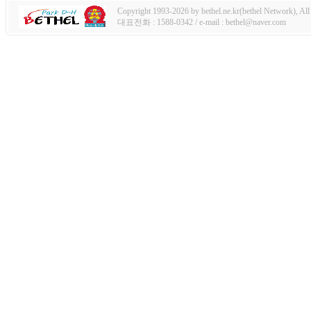
Copyright 1993-2026 by bethel.ne.kr(bethel Network), All 
대표전화 : 1588-0342 / e-mail : bethel@naver.com