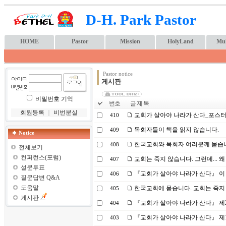
D-H. Park Pastor
HOME
Pastor
Mission
HolyLand
Mul
Pastor notice
게시판
비밀번호 기억
번호
글 제 목
회원등록
｜
비번분실
교회가 살아야 나라가 산다_포스
410
목회자들이 책을 읽지 않습니다.
409
Notice
한국교회와 목회자 여러분께 묻습니다
408
전체보기
컨퍼런스(포럼)
교회는 죽지 않습니다. 그런데...
407
설문투표
『교회가 살아야 나라가 산다』 이 책
406
질문답변 Q&A
도움말
한국교회에 묻습니다. 교회는 죽지 
405
게시판
『교회가 살아야 나라가 산다』 제2
404
『교회가 살아야 나라가 산다』 제1
403