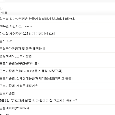
제 목
일본의 집단자위권은 한국에 불리하게 행사되지 않는다.
2014년 사건사고 Pictures
한보협 제64주년 6.25 상기 기념예배 드려
을사조약
독립국가유공자 및 유족 혜택안내
법령체계도_근로기준법
근로기준법(신구조문대비표)
근로기준법 3단비교표 (법률-시행령-시행규칙)
근로기준법_신체장해등급과 재해보상표(제80조 관련)
근로기준법_개정문개정이유
근로기준법
5월 1일! '근로자의 날'을 맞아 알아야 할 근로자의 권리는?
곰플레이어(Windows)