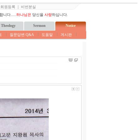
｜
회원등록
｜
비번분실
다......
하나님은
당신을
사랑
하십니다.
Theology
Sermon
Notice
표
질문답변 Q&A
도움말
게시판