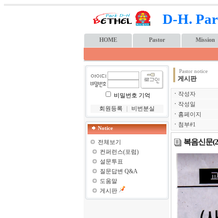
D-H. Par
HOME
Pastor
Mission
Pastor notice
게시판
ㆍ
작성자
비밀번호 기억
ㆍ
작성일
회원등록
｜
비번분실
ㆍ
홈페이지
ㆍ
첨부#1
Notice
복음신문(20
전체보기
컨퍼런스(포럼)
설문투표
질문답변 Q&A
도움말
게시판