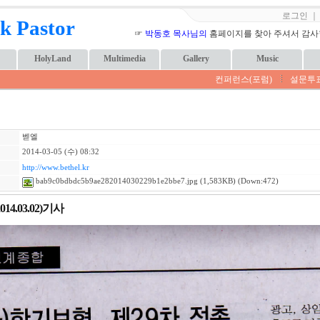
로그인
k Pastor
☞
박동호 목사님의
홈페이지를 찾아 주셔서 감사합니
HolyLand
Multimedia
Gallery
Music
컨퍼런스(포럼)
설문투
벧엘
2014-03-05 (수) 08:32
http://www.bethel.kr
bab9c0bdbdc5b9ae282014030229b1e2bbe7.jpg
(1,583KB) (Down:472)
14.03.02)기사