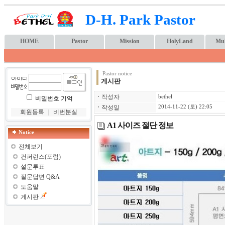
D-H. Park Pastor
HOME
Pastor
Mission
HolyLand
Mul
Pastor notice
게시판
ㆍ
작성자
bethel
비밀번호 기억
ㆍ
작성일
2014-11-22 (토) 22:05
회원등록
｜
비번분실
A1 사이즈 절단 정보
Notice
전체보기
컨퍼런스(포럼)
설문투표
질문답변 Q&A
도움말
게시판