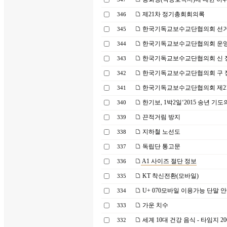
제21차 정기총회회의록
346
한국기독교보수교단협의회 선
345
한국기독교보수교단협의회 운
344
한국기독교보수교단협의회 신 정관(2
343
한국기독교보수교단협의회 구 정관(2
342
한국기독교보수교단협의회 제21
341
한기보, 1박2일‘2015 송년 기도
340
끈적거림 방지
339
지하철 노선도
338
독립단 통고문
337
A1 사이즈 절단 정보
336
KT 착신전환(모바일)
335
U+ 070모바일 이용가능 단말 
334
가운 치수
333
세계 10대 건강 음식 - 타임지 2
332