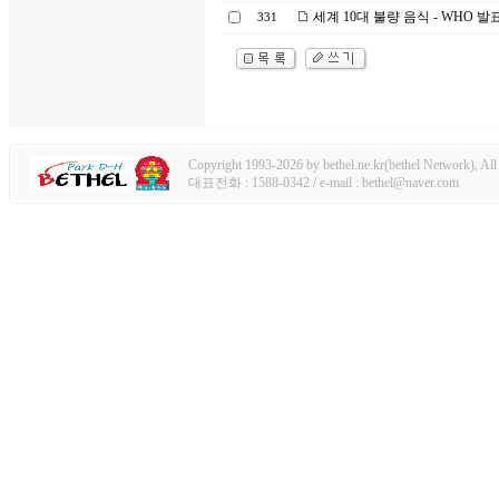
세계 10대 불량 음식 - WHO 발
331
Copyright 1993-2026 by bethel.ne.kr(bethel Network), All 
대표전화 : 1588-0342 / e-mail : bethel@naver.com