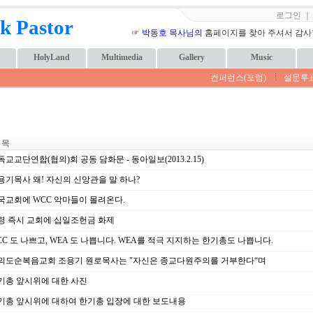
로그인
k Pastor
☞
박동호 목사님의
홈페이지를 찾아 주셔서 감사합니
HolyLand
Multimedia
Gallery
Music
컨퍼런스(포럼)
설문투
 목
교교단연합(협의)회 공동 담화문 - 동아일보(2013.2.15)
용기목사 왜! 자신의 신앙관을 말 하나?
국교회에 WCC 악마들이 몰려온다.
령 즉시 교회에 십일조헌금 화제
C 도 나쁘고, WEA 도 나쁩니다. WEA를 적극 지지하는 한기총도 나쁩니다.
의도순복음교회 조용기 원로목사는 "자신은 종교다원주의를 거부한다“며
기총 앞시위에 대한 사진
기총 앞시위에 대하여 한기총 입장에 대한 보도내용