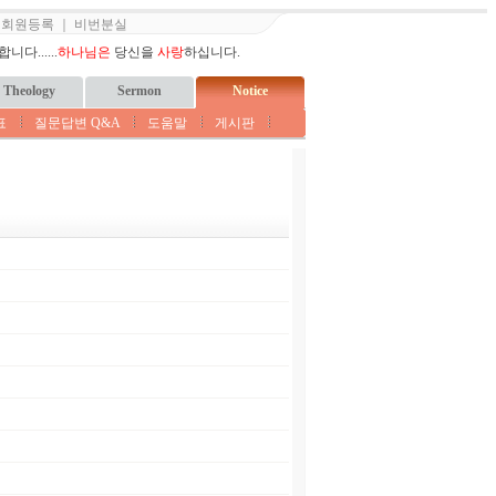
｜
회원등록
｜
비번분실
다......
하나님은
당신을
사랑
하십니다.
Theology
Sermon
Notice
표
질문답변 Q&A
도움말
게시판