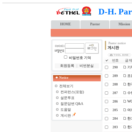
D-H. Par
HOME
Pastor
Mission
Pastor notice
게시판
비밀번호 기억
번호
글 제
회원등록
｜
비번분실
기독
290
조
289
Notice
한
288
전체보기
컨퍼런스(포럼)
수
287
설문투표
WC
286
질문답변 Q&A
도움말
여
285
게시판
한
284
한
283