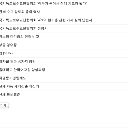
국기독교보수교단협의회 '아우가 죽어서 장례 치르러 왔다'
한 예수교 장로회 총회 역사
국기독교보수교단협의회 Wcc와 한기총 관련 기자 질의 답변서
국기독교보수교단협의회 성명서
기보와 한기총의 연혁 비교
부금 영수증
 (SUN)
회자를 위한 70가지 잠언
울대학교 한국어교원 양성과정
차권등기명령제도
산세 자동 세액산출 계산기
산세 과세표준