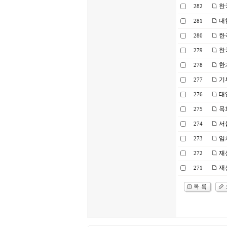
한
282
대
281
한
280
한
279
한
278
기
277
태양
276
목
275
서
274
임
273
재
272
재
271