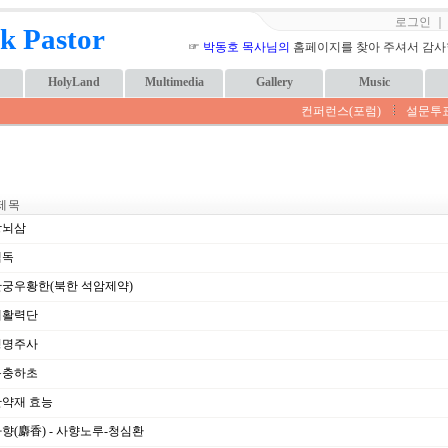
로그인
k Pastor
☞
박동호 목사님의
홈페이지를 찾아 주셔서 감사합니
HolyLand
Multimedia
Gallery
Music
컨퍼런스(포럼)
설문투
제 목
뇌삼
뱀독
궁우황한(북한 석암제약)
활력단
명주사
충하초
약재 효능
향(麝香) - 사향노루-청심환