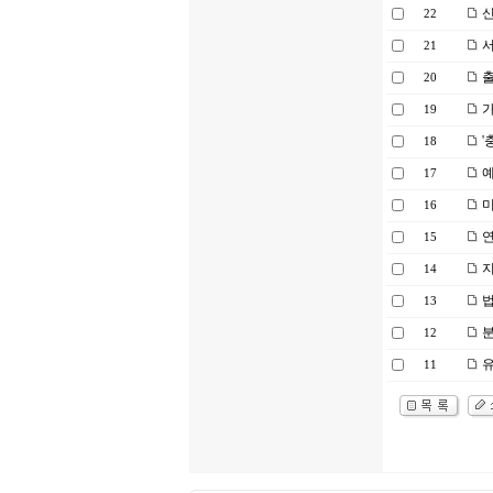
신
22
서
21
출
20
가
19
'
18
예
17
미
16
연
15
지
14
법
13
분
12
유
11