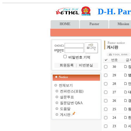
D-H. Par
HOME
Pastor
Mission
Pastor notice
게시판
비밀번호 기억
번호
글 
회원등록
｜
비번분실
장
30
29
Notice
안
28
전체보기
컨퍼런스(포럼)
대
27
설문투표
경
26
질문답변 Q&A
도움말
동
25
게시판
한
24
사
23