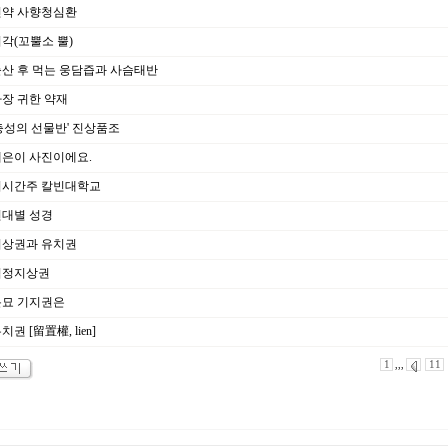
약 사향청심환
각(꼬뿔소 뿔)
산 후 먹는 웅담즙과 사슴태반
장 귀한 약재
충성의 선물반' 진상품조
은이 사진이에요.
시간주 칼빈대학교
대별 성경
상권과 유치권
정지상권
묘 기지권은
치권 [留置權, lien]
1
,,,
11