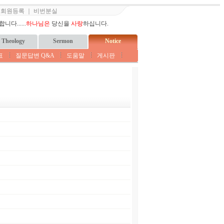
｜
회원등록
｜
비번분실
다......
하나님은
당신을
사랑
하십니다.
Theology
Sermon
Notice
표
질문답변 Q&A
도움말
게시판