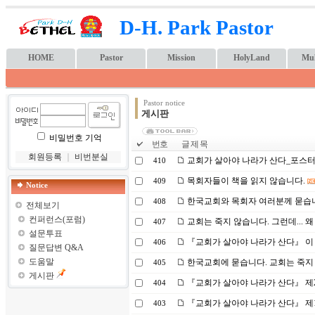
D-H. Park Pastor
HOME
Pastor
Mission
HolyLand
Mul
Pastor notice
게시판
비밀번호 기억
번호
글 제 목
회원등록
｜
비번분실
교회가 살아야 나라가 산다_포스
410
목회자들이 책을 읽지 않습니다.
409
Notice
한국교회와 목회자 여러분께 묻습니다
408
전체보기
컨퍼런스(포럼)
교회는 죽지 않습니다. 그런데...
407
설문투표
『교회가 살아야 나라가 산다』 이 책
406
질문답변 Q&A
도움말
한국교회에 묻습니다. 교회는 죽지 
405
게시판
『교회가 살아야 나라가 산다』 제2
404
『교회가 살아야 나라가 산다』 제1
403