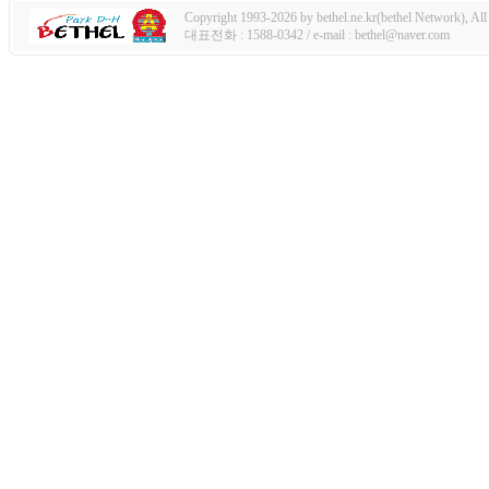
Copyright 1993-2026 by bethel.ne.kr(bethel Network), All 
대표전화 : 1588-0342 / e-mail : bethel@naver.com