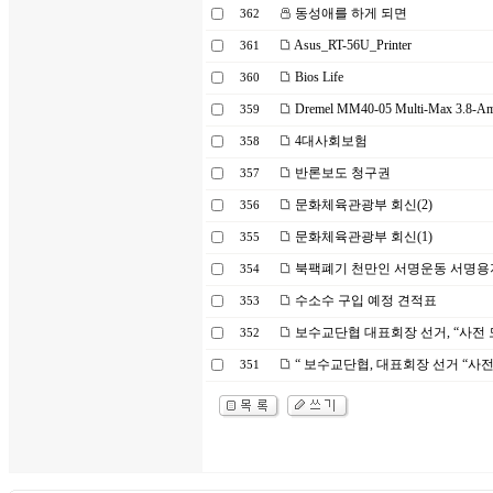
동성애를 하게 되면
362
Asus_RT-56U_Printer
361
Bios Life
360
Dremel MM40-05 Multi-Max 3.8-Amp
359
4대사회보험
358
반론보도 청구권
357
문화체육관광부 회신(2)
356
문화체육관광부 회신(1)
355
북팩폐기 천만인 서명운동 서명용
354
수소수 구입 예정 견적표
353
보수교단협 대표회장 선거, “사전 
352
“ 보수교단협, 대표회장 선거 “사
351