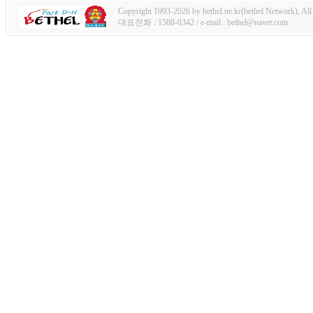
Copyright 1993-2026 by bethel.ne.kr(bethel Network), All 
대표전화 : 1588-0342 / e-mail : bethel@naver.com