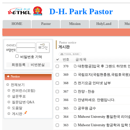
D-H. Park Pastor
HOME
Pastor
Mission
HolyLand
Mul
Pastor notice
게시판
비밀번호 기억
번호
글 제 목
회원등록
｜
비번분실
대한항공]입국 후 그랜드 하얏트 
370
국립묘지(국립현충원,국립호국원)
369
Notice
전기요금 인터넷 납부
368
전체보기
컨퍼런스(포럼)
찬양 - 찬송
367
설문투표
안녕하세요. 안랩입니다.
366
질문답변 Q&A
도움말
공무원 급수
365
게시판
Midwest University 통일한국 리
364
Midwest University 항공학과 입학
363