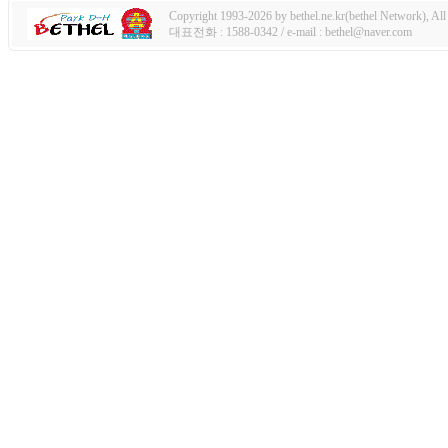
Copyright 1993-2026 by bethel.ne.kr(bethel Network), All 
대표전화 : 1588-0342 / e-mail : bethel@naver.com