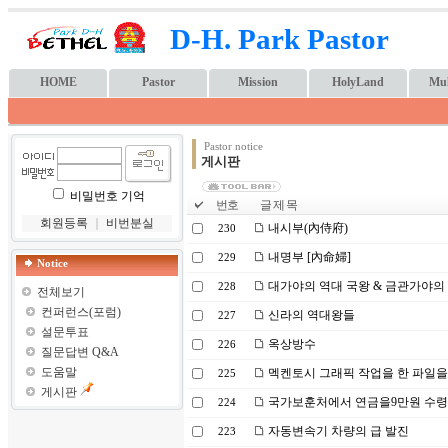
D-H. Park Pastor
HOME
Pastor
Mission
HolyLand
Mul
Pastor notice
게시판
비밀번호 기억
번호
글 제 목
회원등록
｜
비번분실
내시부(內侍府)
230
내명부 [內命婦]
229
Notice
대가야의 역대 국왕 & 금관가야의
228
전체보기
컨퍼런스(포럼)
신라의 역대왕들
227
설문투표
옥상방수
226
질문답변 Q&A
도움말
멕켄토시 그래픽 작업을 한 파일을
225
게시판
국가보훈처에서 연금을9만원 수
224
자동변속기 차량의 급 발진
223