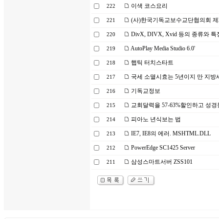
이색 코스요리
222
(사)한국기독교보수교단협의회 제2
221
DivX, DIVX, Xvid 등의 종류와 특
220
AutoPlay Media Studio 6.0'
219
햅틱 터치스타트
218
국세 소멸시효는 5년이지 만 지방
217
기독교정보
216
교회달력을 57-63%할인하고 성경
215
피아노 년식보는 법
214
IE7, IE8의 에러. MSHTML.DLL
213
PowerEdge SC1425 Server
212
삼성스마트서버 ZSS101
211