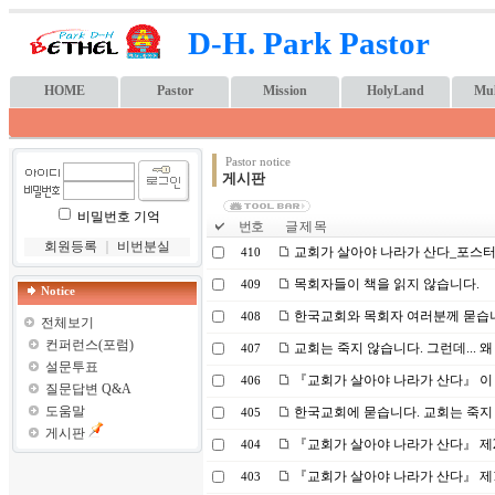
D-H. Park Pastor
HOME
Pastor
Mission
HolyLand
Mul
Pastor notice
게시판
비밀번호 기억
번호
글 제 목
회원등록
｜
비번분실
교회가 살아야 나라가 산다_포스
410
목회자들이 책을 읽지 않습니다.
409
Notice
한국교회와 목회자 여러분께 묻습니다
408
전체보기
컨퍼런스(포럼)
교회는 죽지 않습니다. 그런데...
407
설문투표
『교회가 살아야 나라가 산다』 이 책
406
질문답변 Q&A
도움말
한국교회에 묻습니다. 교회는 죽지 
405
게시판
『교회가 살아야 나라가 산다』 제2
404
『교회가 살아야 나라가 산다』 제1
403