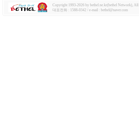
Copyright 1993-2026 by bethel.ne.kr(bethel Network), All 
대표전화 : 1588-0342 / e-mail : bethel@naver.com