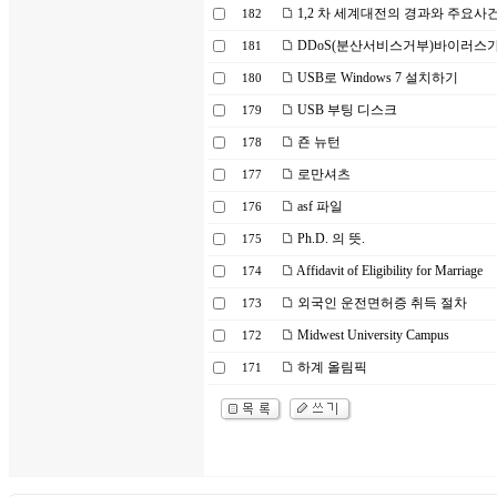
1,2 차 세계대전의 경과와 주요사
182
DDoS(분산서비스거부)바이러스가
181
USB로 Windows 7 설치하기
180
USB 부팅 디스크
179
죤 뉴턴
178
로만셔츠
177
asf 파일
176
Ph.D. 의 뜻.
175
Affidavit of Eligibility for Marriage
174
외국인 운전면허증 취득 절차
173
Midwest University Campus
172
하계 올림픽
171