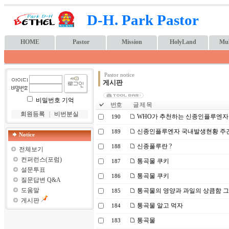
D-H. Park Pastor
HOME
Pastor
Mission
HolyLand
Mul
Pastor notice
게시판
비밀번호 기억
번호
글 제 목
회원등록
｜
비번분실
WHO가 추천하는 신종인플루엔자 A
190
신종인플루엔자 국내발생현황 주간
189
Notice
신종풀루란 ?
188
전체보기
컨퍼런스(포럼)
통곡물 쿠키
187
설문투표
통곡물 쿠키
186
질문답변 Q&A
도움말
통곡물의 영양과 과일의 상큼함 그
185
게시판
통곡물 알고 먹자
184
통곡물
183