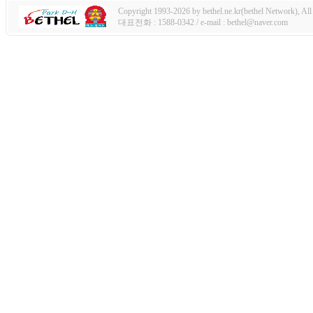
Copyright 1993-2026 by bethel.ne.kr(bethel Network), All 
대표전화 : 1588-0342 / e-mail : bethel@naver.com