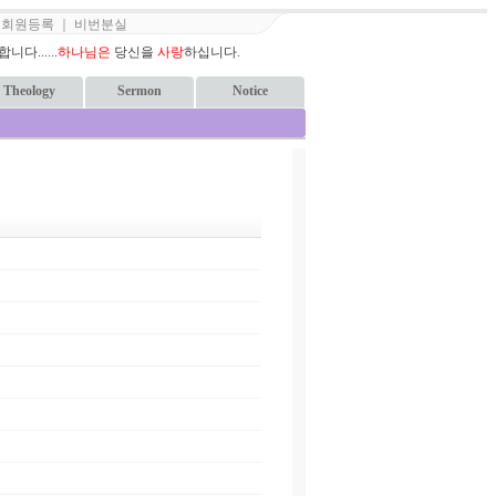
｜
회원등록
｜
비번분실
다......
하나님은
당신을
사랑
하십니다.
Theology
Sermon
Notice