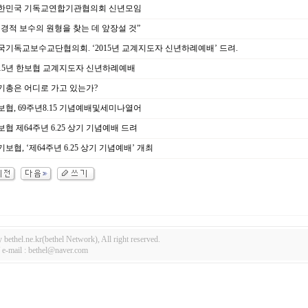
한민국 기독교연합기관협의회 신년모임
경적 보수의 원형을 찾는 데 앞장설 것”
국기독교보수교단협의회. ‘2015년 교계지도자 신년하례예배’ 드려.
015년 한보협 교계지도자 신년하례예배
기총은 어디로 가고 있는가?
협, 69주년8.15 기념예배및세미나열어
협 제64주년 6.25 상기 기념예배 드려
보협, ‘제64주년 6.25 상기 기념예배’ 개최
bethel.ne.kr(bethel Network), All right reserved.
-mail : bethel@naver.com