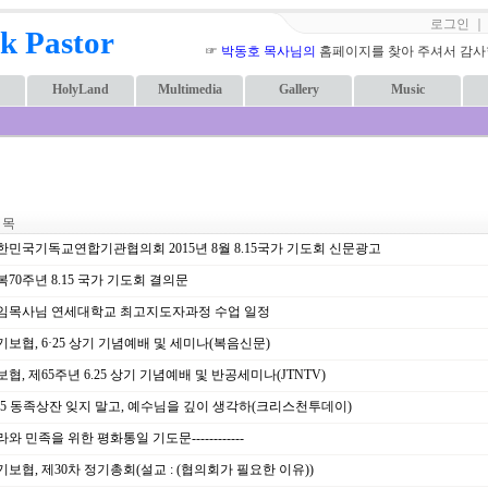
로그인
k Pastor
☞
박동호 목사님의
홈페이지를 찾아 주셔서 감사합니
HolyLand
Multimedia
Gallery
Music
 목
민국기독교연합기관협의회 2015년 8월 8.15국가 기도회 신문광고
70주년 8.15 국가 기도회 결의문
임목사님 연세대학교 최고지도자과정 수업 일정
보협, 6·25 상기 기념예배 및 세미나(복음신문)
협, 제65주년 6.25 상기 기념예배 및 반공세미나(JTNTV)
25 동족상잔 잊지 말고, 예수님을 깊이 생각하(크리스천투데이)
와 민족을 위한 평화통일 기도문------------
보협, 제30차 정기총회(설교 : (협의회가 필요한 이유))