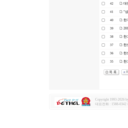
대
42
“성
41
한
40
2
39
한
38
한보
37
한보
36
한기
35
Copyright 1993-2026 by 
대표전화 : 1588-0342 / e