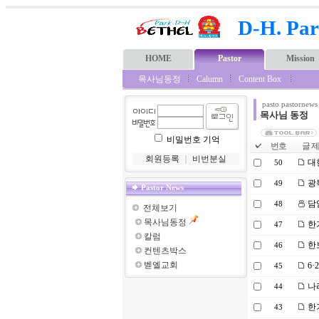
D-H. Par
HOME
Pastor
Mission
목사님동정
Calumn
Content Box
pasto pastornews
목사님 동정
비밀번호 기억
번호
글 제
회원등록
｜
비번분실
대한
50
광복
49
Pastor News
담
48
전체보기
목사님동정
한기
47
칼럼
한보
46
컨텐츠박스
벧엘교회
6·
45
나라
44
한기
43