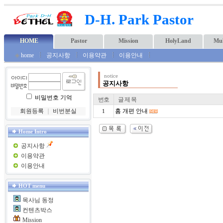
D-H. Park Pastor
HOME
Pastor
Mission
HolyLand
Mul
◈
home
공지사항
이용약관
이용안내
notice
공지사항
비밀번호 기억
번호
글 제 목
회원등록
｜
비번분실
홈 개편 안내
1
Home Intro
공지사항
이용약관
이용안내
HOT menu
목사님 동정
컨텐츠박스
Mission