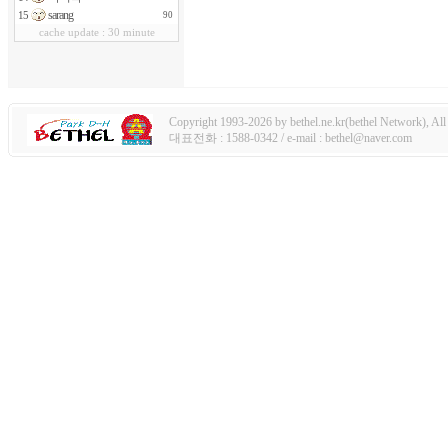
sarang
15
90
cache update : 30 minute
Copyright 1993-2026 by bethel.ne.kr(bethel Network), All 
대표전화 : 1588-0342 / e-mail : bethel@naver.com