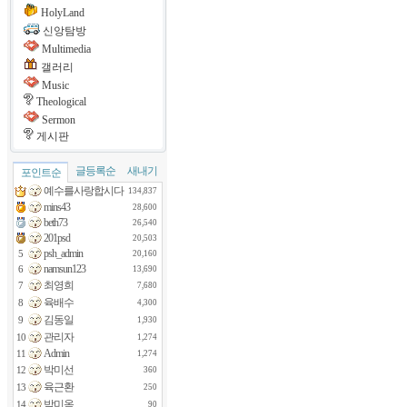
HolyLand
신앙탐방
Multimedia
갤러리
Music
Theological
Sermon
게시판
글등록순
새내기
포인트순
예수를사랑합시다
134,837
mins43
28,600
beth73
26,540
201psd
20,503
psh_admin
5
20,160
namsun123
6
13,690
최영희
7
7,680
육배수
8
4,300
김동일
9
1,930
관리자
10
1,274
Admin
11
1,274
박미선
12
360
육근환
13
250
박미옥
14
90