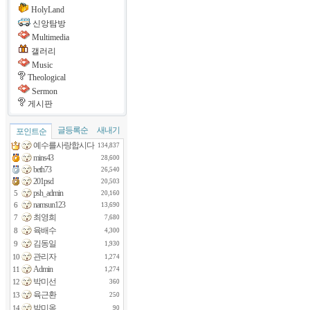
HolyLand
신앙탐방
Multimedia
갤러리
Music
Theological
Sermon
게시판
글등록순
새내기
포인트순
예수를사랑합시다
134,837
mins43
28,600
beth73
26,540
201psd
20,503
psh_admin
5
20,160
namsun123
6
13,690
최영희
7
7,680
육배수
8
4,300
김동일
9
1,930
관리자
10
1,274
Admin
11
1,274
박미선
12
360
육근환
13
250
박미옥
14
90