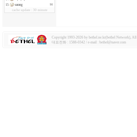
sarang
15
90
cache update : 30 minute
Copyright 1993-2026 by bethel.ne.kr(bethel Network), All 
대표전화 : 1588-0342 / e-mail : bethel@naver.com