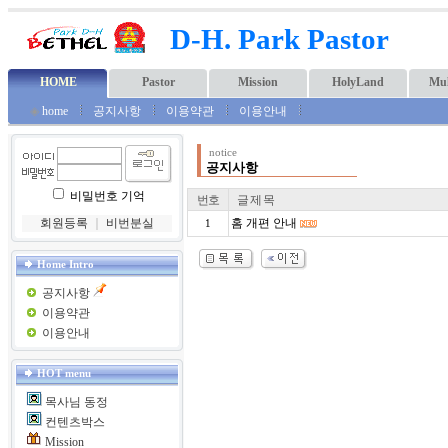
D-H. Park Pastor
HOME
Pastor
Mission
HolyLand
Mul
◈
home
공지사항
이용약관
이용안내
notice
공지사항
비밀번호 기억
번호
글 제 목
회원등록
｜
비번분실
홈 개편 안내
1
Home Intro
공지사항
이용약관
이용안내
HOT menu
목사님 동정
컨텐츠박스
Mission