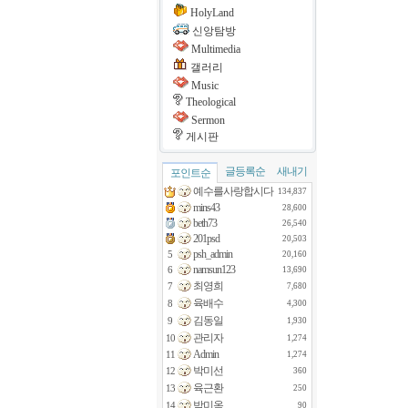
HolyLand
신앙탐방
Multimedia
갤러리
Music
Theological
Sermon
게시판
글등록순
새내기
포인트순
예수를사랑합시다
134,837
mins43
28,600
beth73
26,540
201psd
20,503
psh_admin
5
20,160
namsun123
6
13,690
최영희
7
7,680
육배수
8
4,300
김동일
9
1,930
관리자
10
1,274
Admin
11
1,274
박미선
12
360
육근환
13
250
박미옥
14
90