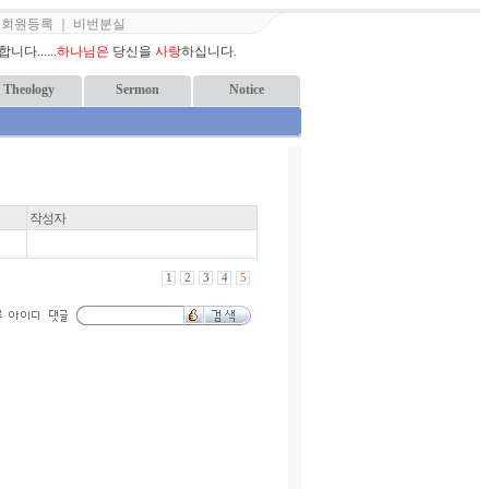
｜
회원등록
｜
비번분실
다......
하나님은
당신을
사랑
하십니다.
Theology
Sermon
Notice
작성자
1
2
3
4
5