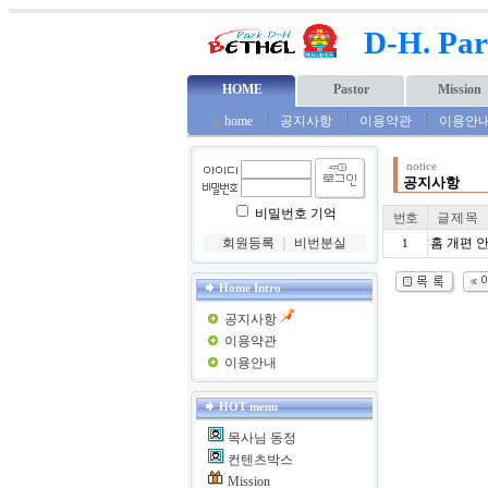
D-H. Par
HOME
Pastor
Mission
◈
home
공지사항
이용약관
이용안
notice
공지사항
비밀번호 기억
번호
글 제 목
회원등록
｜
비번분실
홈 개편 
1
Home Intro
공지사항
이용약관
이용안내
HOT menu
목사님 동정
컨텐츠박스
Mission