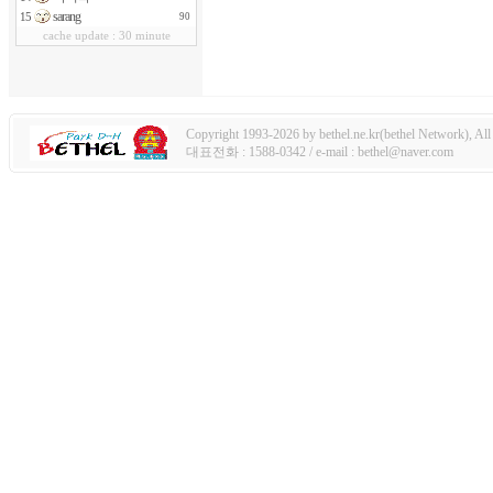
sarang
15
90
cache update : 30 minute
Copyright 1993-2026 by bethel.ne.kr(bethel Network), All 
대표전화 : 1588-0342 / e-mail : bethel@naver.com