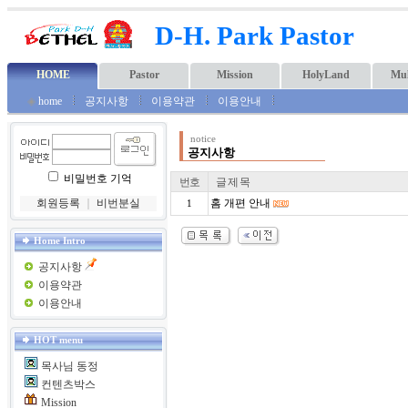
D-H. Park Pastor
HOME
Pastor
Mission
HolyLand
Mul
◈
home
공지사항
이용약관
이용안내
notice
공지사항
비밀번호 기억
번호
글 제 목
회원등록
｜
비번분실
홈 개편 안내
1
Home Intro
공지사항
이용약관
이용안내
HOT menu
목사님 동정
컨텐츠박스
Mission