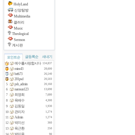
HolyLand
신앙탐방
Multimedia
갤러리
Music
Theological
Sermon
게시판
글등록순
새내기
포인트순
예수를사랑합시다
134,837
mins43
28,600
beth73
26,540
201psd
20,503
psh_admin
5
20,160
namsun123
6
13,690
최영희
7
7,680
육배수
8
4,300
김동일
9
1,930
관리자
10
1,274
Admin
11
1,274
박미선
12
360
육근환
13
250
박미옥
14
90