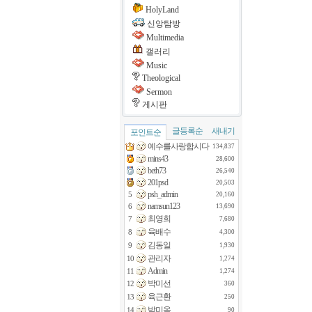
HolyLand
신앙탐방
Multimedia
갤러리
Music
Theological
Sermon
게시판
글등록순
새내기
포인트순
예수를사랑합시다
134,837
mins43
28,600
beth73
26,540
201psd
20,503
psh_admin
5
20,160
namsun123
6
13,690
최영희
7
7,680
육배수
8
4,300
김동일
9
1,930
관리자
10
1,274
Admin
11
1,274
박미선
12
360
육근환
13
250
박미옥
14
90