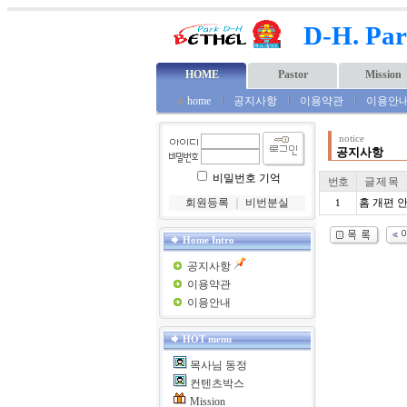
D-H. Par
HOME
Pastor
Mission
◈
home
공지사항
이용약관
이용안
notice
공지사항
비밀번호 기억
번호
글 제 목
회원등록
｜
비번분실
홈 개편 
1
Home Intro
공지사항
이용약관
이용안내
HOT menu
목사님 동정
컨텐츠박스
Mission