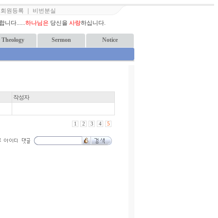
｜
회원등록
｜
비번분실
다......
하나님은
당신을
사랑
하십니다.
Theology
Sermon
Notice
작성자
1
2
3
4
5