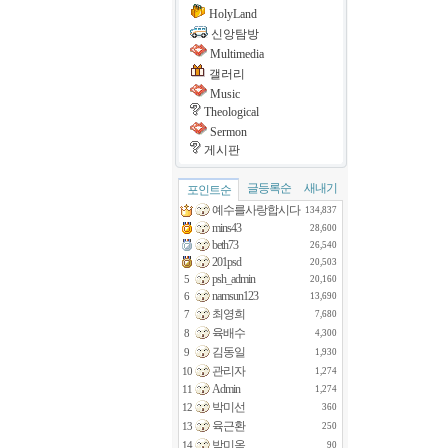
HolyLand
신앙탐방
Multimedia
갤러리
Music
Theological
Sermon
게시판
글등록순
새내기
포인트순
예수를사랑합시다
134,837
mins43
28,600
beth73
26,540
201psd
20,503
psh_admin
5
20,160
namsun123
6
13,690
최영희
7
7,680
육배수
8
4,300
김동일
9
1,930
관리자
10
1,274
Admin
11
1,274
박미선
12
360
육근환
13
250
박미옥
14
90