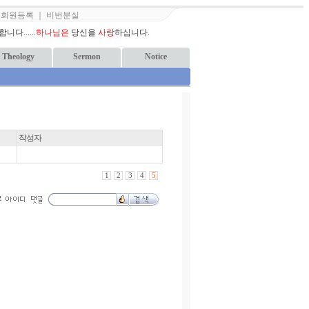
｜
회원등록
｜
비번분실
다......
하나님은
당신을
사랑
하십니다.
Theology
Sermon
Notice
작성자
1
2
3
4
5