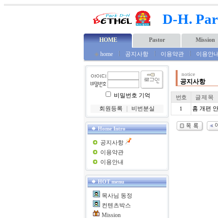
D-H. Par
HOME
Pastor
Mission
◈
home
공지사항
이용약관
이용안
notice
공지사항
비밀번호 기억
번호
글 제 목
회원등록
｜
비번분실
홈 개편 
1
Home Intro
공지사항
이용약관
이용안내
HOT menu
목사님 동정
컨텐츠박스
Mission