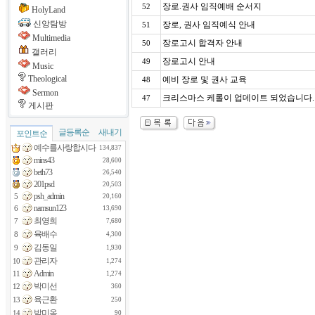
장로.권사 임직예배 순서지
52
HolyLand
신앙탐방
장로, 권사 임직예식 안내
51
Multimedia
장로고시 합격자 안내
50
갤러리
장로고시 안내
49
Music
Theological
예비 장로 및 권사 교육
48
Sermon
크리스마스 케롤이 업데이트 되었습니다.
47
게시판
글등록순
새내기
포인트순
예수를사랑합시다
134,837
mins43
28,600
beth73
26,540
201psd
20,503
psh_admin
5
20,160
namsun123
6
13,690
최영희
7
7,680
육배수
8
4,300
김동일
9
1,930
관리자
10
1,274
Admin
11
1,274
박미선
12
360
육근환
13
250
박미옥
14
90