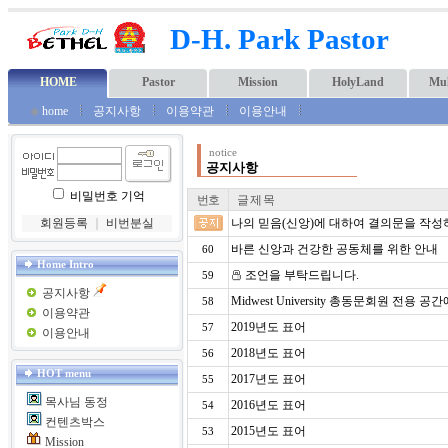
D-H. Park Pastor
HOME
Pastor
Mission
HolyLand
Mul
◈
home
공지사항
이용약관
이용안내
notice
공지사항
비밀번호 기억
번호
글 제 목
회원등록
｜
비번분실
나의 믿음(신앙)에 대하여 결의문을 작성하
바른 신앙과 건강한 공동체를 위한 안내
60
Home Intro
조언을 부탁드립니다.
59
공지사항
Midwest University 총동문회원 전용 공
58
이용약관
2019년도 표어
57
이용안내
2018년도 표어
56
HOT menu
2017년도 표어
55
목사님 동정
2016년도 표어
54
컨텐츠박스
2015년도 표어
53
Mission