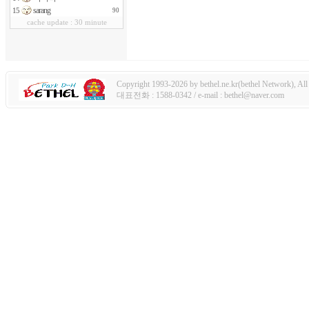
sarang
15
90
cache update : 30 minute
Copyright 1993-2026 by bethel.ne.kr(bethel Network), All 
대표전화 : 1588-0342 / e-mail : bethel@naver.com