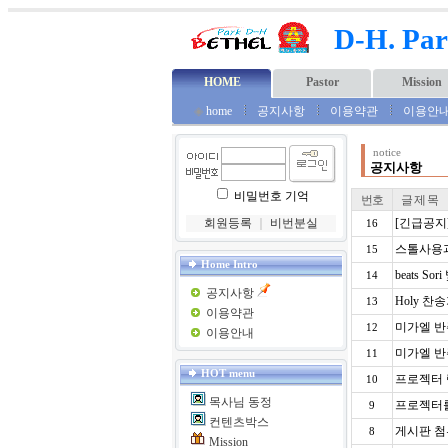
D-H. Par
HOME
Pastor
Mission
◈
home
공지사항
이용약관
이용안
notice
공지사항
비밀번호 기억
번호
글 제 목
회원등록
｜
비번분실
[긴급공지
16
스톨사용과
15
Home Intro
beats S
14
공지사항
Holy 찬
13
이용약관
미가엘 반
12
이용안내
미가엘 반
11
HOT menu
프로젝터 
10
목사님 동정
프로젝터를
9
컨텐츠박스
게시판 첨부
8
Mission