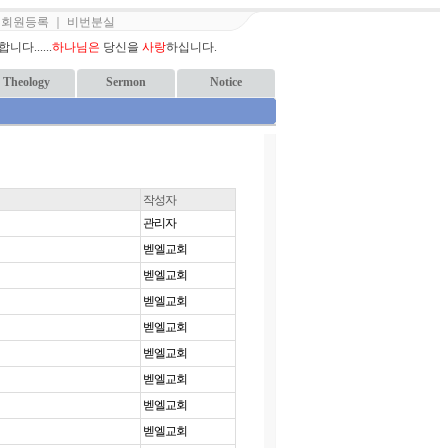
｜
회원등록
｜
비번분실
다......
하나님은
당신을
사랑
하십니다.
Theology
Sermon
Notice
작성자
관리자
벧엘교회
벧엘교회
벧엘교회
벧엘교회
벧엘교회
벧엘교회
벧엘교회
벧엘교회