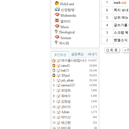
mark
7
HolyLand
신앙탐방
쪽지 보내
6
Multimedia
상위 메뉴
5
갤러리
글쓰기를
4
Music
Theological
스크랩 북
3
Sermon
벧엘소식 
2
게시판
글등록순
새내기
포인트순
예수를사랑합시다
134,837
mins43
28,600
beth73
26,540
201psd
20,503
psh_admin
5
20,160
namsun123
6
13,690
최영희
7
7,680
육배수
8
4,300
김동일
9
1,930
관리자
10
1,274
Admin
11
1,274
박미선
12
360
육근환
13
250
박미옥
14
90