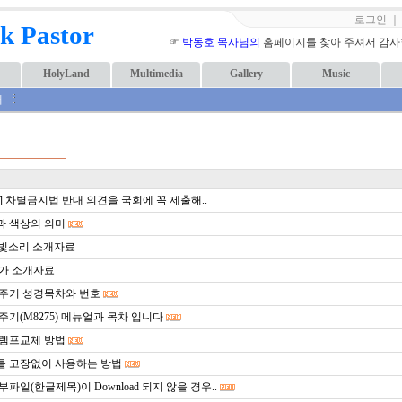
로그인
k Pastor
☞
박동호 목사님의
홈페이지를 찾아 주셔서 감사합니
HolyLand
Multimedia
Gallery
Music
내
] 차별금지법 반대 의견을 국회에 꼭 제출해..
 색상의 의미
ori 빛소리 소개자료
송가 소개자료
주기 성경목차와 번호
주기(M8275) 메뉴얼과 목차 입니다
렘프교체 방법
 고장없이 사용하는 방법
파일(한글제목)이 Download 되지 않을 경우..