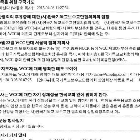
족을 위한 구국기도
다 (박동호 목사) 2015-04-08 11:27:54
산총회의 후유증에 대한 (사)한국기독교보수교단협의회의 입장
산총회의 후유증에 대한 (사)한국기독교보수교단협의회의 입장 (사)한국기독교보수
는 2013년 10월 WCC(세계교회협의회) 제10차 부산총회를 앞두고 11개월 동안 무려 
여, WCC의 거짓과 간계로부터 십자가의 도(道)와 한국에 있는 주..
10월 22일 WCC 반대 서울역 집회 개회사
(경과보고 겸 보도자료로 활용 가능 함) 한기총과 NCCK 등이 WCC 제10차 부산 총회를 
3일에 한국기독교총연합회(대표회장 홍재철 목사, 이하 한기총), 한국기독교교회협의회(
K), WCC 총회 한국준비위원회(상임위원장 김삼환 목사), 세계복음연맹(WEA..
 지도자들, WCC에 대해 명확한 태도 보여야
 지도자들, WCC에 대해 명확한 태도 보여야”이대웅 기자 dwlee@chtoday.co.kr | 이
: 2013.05.30 07:25 [인터뷰] 한국기독교보수교단협의회 상임회장 박동호 목사 최
사는 WCC에 대한 자기 정체성을 한국교회 앞에 밝혀야 한다.
사는 WCC에 대한 자기 정체성을 한국교회 앞에 밝혀야 한다. 여의도 순복음교회 조용
 일련의 입장 표명은 한국에 있는 주의 몸 된 교회의 지체들에게 많은 혼란과 혼돈을 초
수신앙을 지향하는 사)한국기독교 보수교단 협의회의 상임회장으로서 더..
대운동 행사일지
비공개로 지정되어 있습니다.
자가 되지 말자