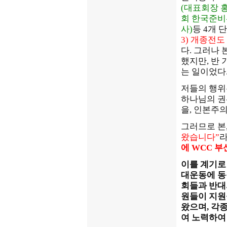
(대표회장 홍
회 한국준비
사)
등 4개 
3) 개종전도
다. 그러나
했지만, 반
는 일이었다
저들의 행위
하나님의 권
을, 인본주
그러므로 본
왔습니다”
라
에 WCC 
이를 계기로
대운동에 동
회들과 반대
원들이 지원
왔으며, 각
여 노력하여