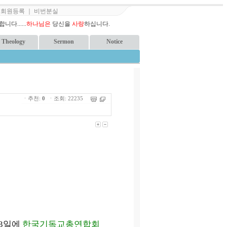
｜
회원등록
｜
비번분실
다......
하나님은
당신을
사랑
하십니다.
Theology
Sermon
Notice
ㆍ추천:
0
ㆍ조회: 22235
13일에
한국기독교총연합회