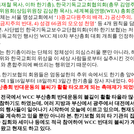
재철 목사, 이하 한기총), 한국기독교교회협의회(총무 김영주 목사
위원회(상임위원장 김삼환 목사), 세계복음연맹(WEA) 총
단체는 서울 명성교회에서 ‘
1)
종교다원주의 배격, 2) 공산주의,
 금지주의 반대, 4) 성경 66권의 모오성 천명
’ 등 4개 원칙을
 본. 사단법인 한국기독교보수교단협의회(이하 한기보협)는 저
 기독교적인 행사인 WCC 제10차 부산총회 대회 개최를 인정하
.
는 한기총이라는 단체의 정체성이 의심스러울 뿐만 아니라, 
위와 한국교회의 위상을 이 세상 사람들로부터 실추시킨 것이
의와 혼합주의에 빠뜨리는 행위였기 때문이다.
, 한기보협의 회원들은 엄동설한의 추위 속에서도 한기총 앞
며 1월16일부터 18일까지 3일간 한기총을 장사 지내었다.
이
부산총회 반대운동의 불씨가 활활 타오르게 되는 촉매제가 되었
 전국에서 WCC 부산총회 반대운동의 불길이 활활 타올라 많
참하기도 하였는데, 여러 지방과 부산에서 광주에서 대전에서
의 행사들이 일어나기 시작하여 오늘에 이르고 있으며, 현재도
을 계속하고 있을 뿐만 아니라 본. 한기보협 외의 타 기관의 
종 집회와 세미나 등에도 적극 참여하여 WCC 반대의 불씨가
 왔고 현재도 하고 있다.