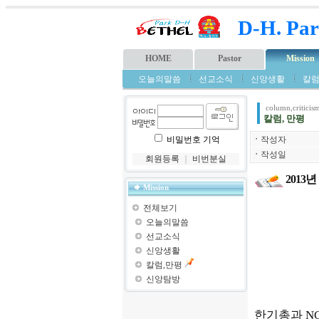
D-H. Par
HOME
Pastor
Mission
오늘의말씀
선교소식
신앙생활
칼럼
column,criticis
칼럼, 만평
비밀번호 기억
ㆍ
작성자
ㆍ
작성일
회원등록
｜
비번분실
2013
Mission
전체보기
오늘의말씀
선교소식
신앙생활
칼럼,만평
신앙탐방
한기총과 NC