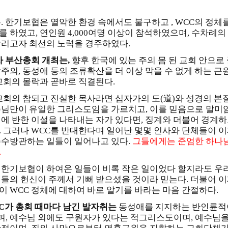
. 한기보협은 열악한 환경 속에서도 불구하고 , WCC의 정체
를 하였고, 연인원 4,000여명 이상이 참석하였으며, 수차례의
알리고자 최선의 노력을 경주하였다.
차 부산총회 개최는,
향후 한국에 있는 주의 몸 된 교회 안으로
합주의, 동성애 등의 조류확산을 더 이상 막을 수 없게 하는 근
 교회의 몰락과 곧바로 직결된다.
 교회의 참되고 진실한 목사라면 십자가의 도(道)와 성경의 
수님만이 유일한 그리스도임을 가르치고, 이를 믿음으로 말미
이에 반한 이설을 나타내는 자가 있다면, 징계와 더불어 경계하
.
그러나 WCC를 반대한다며 일어난 몇몇 인사와 단체들이 이
수수방관하는 일들이 일어나고 있다.
그들에게는 준엄한 하나님
.
 한기보협이 하여온 일들이 비록 작은 일이었다 할지라도 우
리들의 헌신이 주께서 기뻐 받으셨을 것이라 믿는다. 더불어 이
이 WCC 정체에 대하여 바로 알기를 바라는 마음 간절하다.
CC가 총회 때마다 남긴 발자취는
동성애를 지지하는 반인륜적
, 예수님 외에도 구원자가 있다는 적그리스도이며, 예수님을