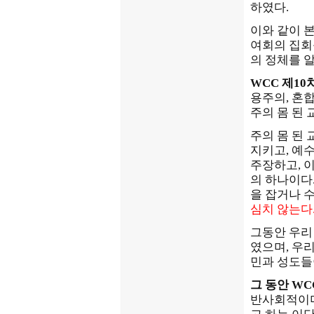
하였다.
이와 같이 본
여회의 집회
의 정체를 
WCC 제10
용주의, 혼
주의 몸 된
주의 몸 된
지키고, 예
주장하고, 
의 하나이다
을 잡거나 
심치 않는다
그동안 우리
였으며, 우
민과 성도들
그 동안 W
반사회적이며