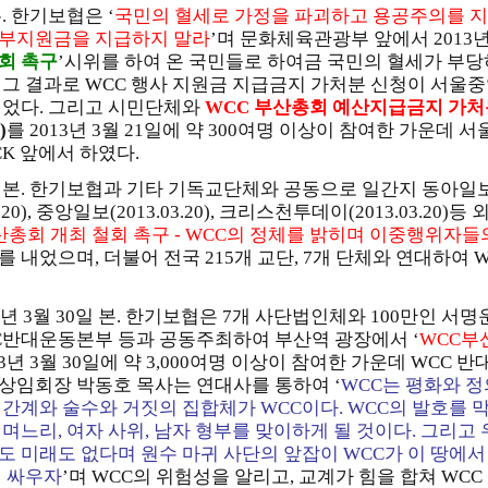
. 한기보협은 ‘
국민의 혈세로 가정을 파괴하고 용공주의를 지지
부지원금을 지급하지 말라
’며 문화체육관광부 앞에서 2013년 
회 촉구
’시위를 하여 온 국민들로 하여금 국민의 혈세가 부
 그 결과로 WCC 행사 지원금 지급금지 가처분 신청이 서
되었다. 그리고 시민단체와
WCC 부산총회 예산지급금지 가처분
)
를 2013년 3월 21일에 약 300여명 이상이 참여한 가운데
CK 앞에서 하였다.
본. 한기보협과 기타 기독교단체와 공동으로 일간지 동아일보(2013
13.3.20), 중앙일보(2013.03.20), 크리스천투데이(2013.03.
산총회 개최 철회 촉구 - WCC의 정체를 밝히며 이중행위자
 내었으며, 더불어 전국 215개 교단, 7개 단체와 연대하여
3년 3월 30일 본. 한기보협은 7개 사단법인체와 100만인 서
C반대운동본부 등과 공동주최하여 부산역 광장에서 ‘
WCC부
13년 3월 30일에 약 3,000여명 이상이 참여한 가운데 WCC 
상임회장 박동호 목사는 연대사를 통하여
‘
WCC는 평화와 정
 간계와 술수와 거짓의 집합체가 WCC이다. WCC의 발호를 
며느리, 여자 사위, 남자 형부를 맞이하게 될 것이다. 그리고
도 미래도 없다며 원수 마귀 사단의 앞잡이 WCC가 이 땅에서
쳐 싸우자
’
며 WCC의 위험성을 알리고, 교계가 힘을 합쳐 WC