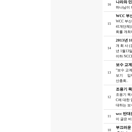
나라와 민
16
하나님이 하신
WCC 부
WCC 부
15
41개단체)
회를 개최하
2013년 
개 회 사 
14
년 1월1
이하 NCC
보수 교계
“보수 교계
13
보기 입력 
산총회..
조용기 목
조용기 목
12
C에 대한
대하는 보
wcc 반
11
이 글은 
부끄러운 
10