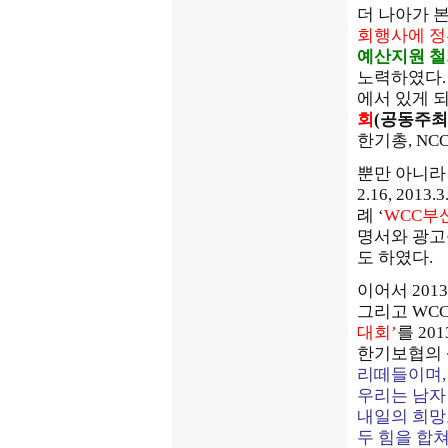
더 나아가 본
회행사에 정
예산지원 철
노력하였다.
에서 있게 
회
(공동주최
한기총, NC
뿐만 아니라 
2.16, 20
례 ‘
WCC부
명서와 광고를
도 하였다.
이어서 201
그리고 WC
대회’
를 20
한기보협의 
리떼들이며,
우리는 남자 
내일의 희망
두 힘을 합