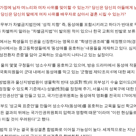
가정에 남자 며느리와 여자 사위를 맞이할 수 있는가? 당신은 당신의 아들에게
? 당신은 당신의 딸에게 여자 사위를 배우자로 삼아서 결혼 시킬 수 있는가?
 법무부가 차별금지법안에 ‘성적 지향’ 즉, 동성애를 포함시키려고 하다가 반대로 
 차별하지 말라는 "차별금지법"이 발의된 적이 있으나 한국 교회의 반발로 보류
에서는 학생들의 인권을 신장한다는 명목으로 "학생인권조례"를 제정했으며(경기,
판사에서는 중고등학생들에게 '동성애를 옹호하는' 내용들을 게재하고 있다. 심
, 성전환자 존중'을 담아 교육하는 모습까지 나타나고 있는 실정이다.
서울의 몇몇 구청들이 '성소수자'를 옹호하고 있으며, 방송 드라마에서 동성애 
 국회의원들이 군대 내에서 동성애를 막고 있는 '군형법 제92조의 6'에 대한 폐지
법원과 울산지방법원이 생물학적 반대 성(反對 性)의 외부성기 수술 없이도(2
정정할 수 있도록 기준제시) 성별(性別)을 정정해 주기, 서울시의 성북구에 대한 
민인권선언"을 만들고 있고, 국가인권위원회는 동성애적 영화를 전국의 170여개
부도 '성교육 표준안'을 만들어 성소수자(동성애)를 옹호하는 교육을 일선 학교
 모든 결과의 뒤에는 국가인권위원회의 압력과 영향력 때문"이라며 "이런 현상들
 미칠 것이 우려된다"고 했다.
법적 요구는 결국 동성결혼 합법화로 이어질 가능성이 높다. 세계적으로는 지난 