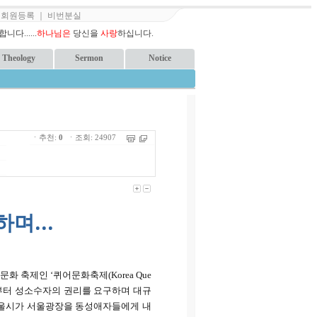
｜
회원등록
｜
비번분실
다......
하나님은
당신을
사랑
하십니다.
Theology
Sermon
Notice
ㆍ추천:
0
ㆍ조회: 24907
하며
...
 축제인 ‘퀴어문화축제(Korea Que
6월9일부터 성소수자의 권리를 요구하며 대규
서울시가 서울광장을 동성애자들에게 내