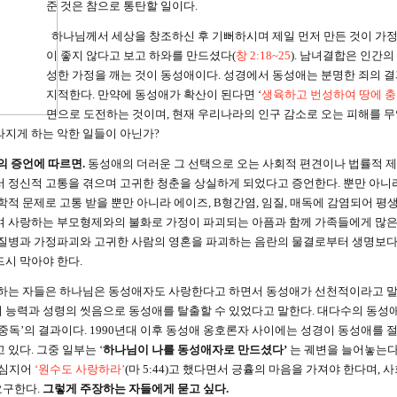
준 것은 참으로 통탄할 일이다.
하나님께서 세상을 창조하신 후 기뻐하시며 제일 먼저 만든 것이 가정
이 좋지 않다고 보고 하와를 만드셨다(
창 2:18~25
). 남녀결합은 인간의
성한 가정을 깨는 것이 동성애이다. 성경에서 동성애는 분명한 죄의 결
지적한다. 만약에 동성애가 확산이 된다면 ‘
생육하고 번성하여 땅에 충
면으로 도전하는 것이며, 현재 우리나라의 인구 감소로 오는 피해를 무
라지게 하는 악한 일들이 아닌가?
의 증언에 따르면.
동성애의 더러운 그 선택으로 오는 사회적 편견이나 법률적 제
서 정신적 고통을 겪으며 고귀한 청춘을 상실하게 되었다고 증언한다. 뿐만 아니라
학적 문제로 고통 받을 뿐만 아니라 에이즈, B형간염, 임질, 매독에 감염되어 
여 사랑하는 부모형제와의 불화로 가정이 파괴되는 아픔과 함께 가족들에게 많은
 질병과 가정파괴와 고귀한 사람의 영혼을 파괴하는 음란의 물결로부터 생명보
드시 막아야 한다.
하는 자들은 하나님은 동성애자도 사랑한다고 하면서 동성애가 선천적이라고 말
 능력과 성령의 씻음으로 동성애를 탈출할 수 있었다고 말한다. 대다수의 동성
성중독’의 결과이다. 1990년대 이후 동성애 옹호론자 사이에는 성경이 동성애를
 있다. 그중 일부는 ‘
하나님이 나를 동성애자로 만드셨다’
는 궤변을 늘어놓는다
심지어
‘원수도 사랑하라’
(마 5:44)고 했다면서 긍휼의 마음을 가져야 한다며,
요구한다.
그렇게 주장하는 자들에게 묻고 싶다.