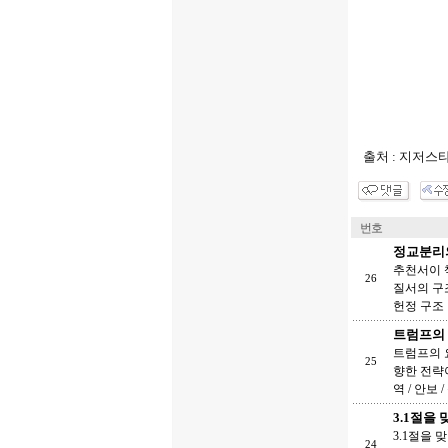
출처 : 지저스
번호
정교분리의
추천서이 
26
질서의 구
헌정 구조
트럼프의 
트럼프의 
25
향한 전략이
역 / 안보 
3.1절을
3.1절을
24