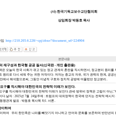
(사) 한국기독교보수교단협의회
상임회장 박동호 목사
타임
http://210.205.6.228/~cpj/zbxe/?document_srl=224904
본문내용
 재구성과 한국형 공공 질서(신국판 - 개인 출판용)
책은 오늘의 한국 사회가 겪고 있는 정교 관계의 혼란을 직시하면서, 정교분리 원리를
조 원리로 다시 세워 주는 귀한 저작이다. 저자는 종교의 자유, 국가 권력의 한계, 공
 안에서 해석함으로써, 그동안 이념적 구호와 정치적 공방에 머물렀던 정교분리..
요구를 직시해야 대한민국의 전략적 미래가 보인다.
요구를 직시해야 대한민국의 전략적 미래가 보인다.관세·방위비 정책은 고립이 아닌,“
다.날자 : 2025년 7월 24일주제 : 트럼프의 대외정책이 한국에 던지는 전략적 메시지 분
/ 동맹관계 발표 : 박동호 목사목 차1. 서론..
 맞이하여
 맞이하여 우리 한민족은 나라를 빼앗기지 아니하고 언어와 문화를 보존하며 반만년의 