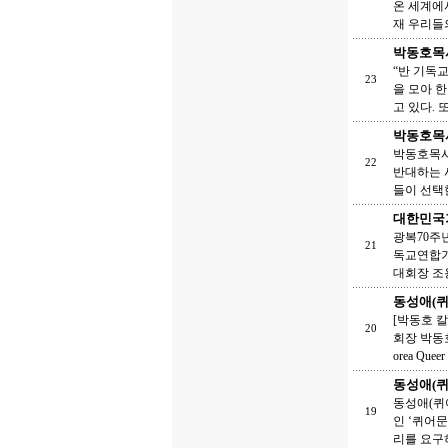
온 세계에
재 우리들
박동호목사
“반 기독
23
을 모아 
고 있다.
박동호목사
박동호목사,
22
반대하는 
들이 선택
대한민국기
광복70주
21
독교연합기
대회장 조용
동성애(
[박동호 칼
20
회장 박동
orea Quee
동성애(퀴
동성애(퀴
19
인 ‘퀴어문화
리를 요구