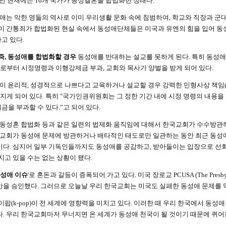
14년 현재에는 16개 국가가 동성결혼을 합법화한 상태다.
애는 악한 영들의 역사로 이미 우리생활 문화 속에 침범하여, 학교와 직장과 
이미 간통죄가 합법화된 현실 속에서 동성애단체들은 미국과 유엔의 힘을 입어 
고 있다.
즉, 동성애를 합법화할 경우
동성애를 반대하는 설교를 못하게 된다. 특히 동성애
부터 시정명령과 이행강제금 부과, 교회와 목사가 양벌을 받게 되어 있다.
이 윤리적, 성경적으로 나쁘다고 교육하거나 설교할 경우 강력한 민형사상 책임(2
 지게 되어 있다. 특히 "국가인권위원회는 그 정한 기간 내에 시정 명령의 내용
을 부과할 수 있다.”고 되어 있다.
 동성혼 합법화 등과 같은 일련의 법제화 움직임에 대해서 한국교회가 수수방관
. 교회가 동성애 문제에 방관하거나 배타적인 태도로만 일관하는 동안 최근 동
이다. 심지어 일부 기독인들까지도 동성애를 공감하고, 받아들이는 입장으로 선
지고 있을 수는 없는 상황이 됐다.
성애 이슈
'로 혼돈과 갈등이 증폭되어 가고 있다. 미국 장로교 PCUSA (The Presbyt
안을 승인했다. 그러므로 오늘날 우리 한국교회는 미국도 실패한 동성애 문제를 막
팝(k-pop)이 전 세계에 영향력을 미치고 있다. 이러한 때 우리 한국에서 동성
다. 우리 한국교회마저 무너지면 온 세계가 동성애 천국이 될 것이기 때문에 퀴