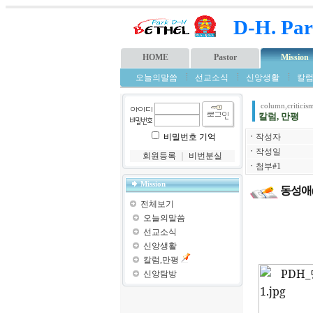
D-H. Par
HOME
Pastor
Mission
오늘의말씀
선교소식
신앙생활
칼럼
column,criticis
칼럼, 만평
비밀번호 기억
ㆍ
작성자
ㆍ
작성일
회원등록
｜
비번분실
ㆍ
첨부#1
Mission
동성애(
전체보기
오늘의말씀
선교소식
신앙생활
칼럼,만평
신앙탐방