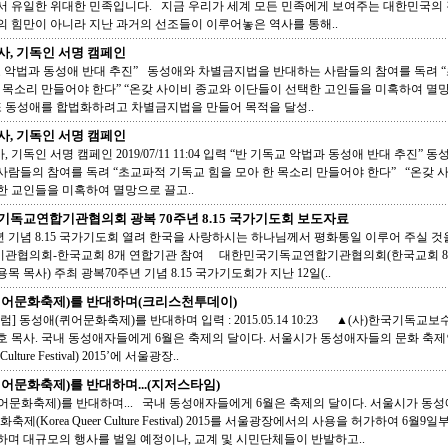
서 유일한 위대한 민족입니다. 지금 우리가 세계 모든 민족에게 보여주는 대한민국의
의 힘만이 아니라 지난 과거의 선조들이 이루어놓은 역사를 통해..
, 기독인 서명 캠페인
교 악법과 동성애 반대 추진” 동성애와 차별금지법을 반대하는 사람들의 참여를 독려 
한 목소리 만들어야 한다” “온갖 사이비 종교와 이단들이 선택한 고인들을 미혹하여 멸
 또 동성애를 합법화하려고 차별금지법을 만들어 목적을 달성..
, 기독인 서명 캠페인
 기독인 서명 캠페인 2019/07/11 11:04 입력 “반 기독교 악법과 동성애 반대 추진”
사람들의 참여를 독려 “초교파적 기독교 힘을 모아 한 목소리 만들어야 한다” “온갖 
한 교인들을 미혹하여 멸망으로 끌고..
독교연합기관협의회 광복 70주년 8.15 국가기도회 보도자료
년 기념 8.15 국가기도회 열려 한국을 사랑하시는 하나님께서 평화통일 이루어 주실 
관협의회-한국교회 8개 연합기관 참여 대한민국기독교연합기관협의회(한국교회 8개
목 목사) 주최 광복70주년 기념 8.15 국가기도회가 지난 12일(..
퀴어문화축제)를 반대하며(크리스천투데이)
럼] 동성애(퀴어문화축제)를 반대하며 입력 : 2015.05.14 10:23 ▲(사)한국기독
호 목사. 국내 동성애자들에게 6월은 축제의 달이다. 서울시가 동성애자들의 문화 축제
r Culture Festival) 2015’에 서울광장..
어문화축제)를 반대하며...(지저스타임)
어문화축제)를 반대하며... 국내 동성애자들에게 6월은 축제의 달이다. 서울시가 동
축제(Korea Queer Culture Festival) 2015를 서울광장에서의 사용을 허가하여 6월
하며 대규모의 행사를 벌일 예정이나, 교계 및 시민단체들이 반발하고..