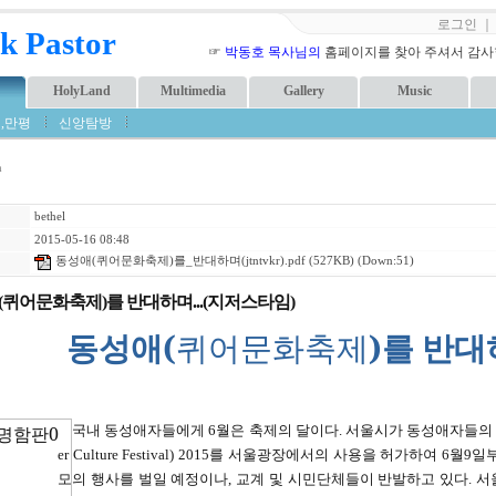
로그인
k Pastor
☞
박동호 목사님의
홈페이지를 찾아 주셔서 감사합니
HolyLand
Multimedia
Gallery
Music
,만평
신앙탐방
m
bethel
2015-05-16 08:48
동성애(퀴어문화축제)를_반대하며(jtntvkr).pdf
(527KB) (Down:51)
퀴어문화축제)를 반대하며...(지저스타임)
동성애
(
퀴어문화축제
)
를
반대
국내 동성애자들에게 6월은 축제의 달이다. 서울시가 동성애자들의 문화
er Culture Festival) 2015를 서울광장에서의 사용을 허가하여 
모의 행사를 벌일 예정이나, 교계 및 시민단체들이 반발하고 있다. 