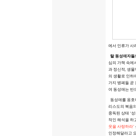
에서 인류가 사
탈 동성애자들
심의 가책 속에
과 정신적, 생물
의 생활로 인하
가지 병폐들 곧
여 동성애는 반
동성애를 옹호
리스도의 복음의
중독된 상태 ‘
적인 해석을 하고
웃을 사랑하라’
인정해달라고 