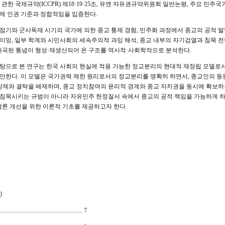
관한 국제규약(ICCPR) 제18·19·25조, 유엔 자유권규약위원회 일반논평, 주요 민
제 인권 기준과 정합적임을 입증한다.
점기와 군사독재 시기의 국가에 의한 종교 통제 경험, 민주화 과정에서 종교의 공적 발언
이밍, 일부 학계와 시민사회의 세속주의적 과잉 해석, 종교 내부의 자기검열과 침묵 
왜곡된 통념이 형성·재생산되어 온 구조를 역사적·사회학적으로 분석한다.
탕으로 본 연구는 한국 사회의 현실에 적용 가능한 정교분리의 현대적 재정립 모델로서 ‘
)’를 제안한다. 이 모델은 국가권력 제한 원리로서의 정교분리를 명확히 하면서, 종교인의
 강제와 결탁을 배제하며, 종교 정치참여의 윤리적 경계와 종교 자치권을 동시에 확보하
침묵시키는 규범이 아니라 자유민주 헌정질서 속에서 종교의 공적 책임을 가능하게 하
담론 개선을 위한 이론적 기초를 제공하고자 한다.
)
.................................................... 7