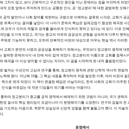
에 그치지 않고, 보다 근본적이고 구조적인 원인을 지닌 문제라는 점을 자각하게 되었다
대적 요청 앞에서 주저하게 만드는 공통된 인식, 곧 ‘정교분리’에 대한 광범위한 오해
 공적 발언이나 사회 참여를 제한하는 규범으로 이해하는 잘못된 시각은, 교회가 공공
로 위축시키는 결과를 낳았다. 더 나아가 문제의 핵심은 일제강점기 형성된 왜곡된 사
교계 모두가 각자의 역할과 경계를 올바르게 인식하지 못하고 있다는 데 있다. 이로 인
극단을 오가게 되었고, 국가는 종교의 자유와 공공성의 균형을 성숙하게 다루지 못하는
 주체로 기능하지 못하고, 오히려 반복적인 비판의 대상으로 머무는 현실 역시 이러한 
서 교회가 본연의 사명과 공공성을 회복하기 위해서는, 무엇보다 정교분리 원칙에 대
 절박한 문제의식이 내 안에 자리 잡게 되었다. 정교분리의 이름으로 교회를 침묵시키
와 왜곡을 더 이상 방치할 수 없다는 자각이, 이 글을 시작하게 된 내적 출발점이었다.
로 필자는 수년간의 고심과 연구를 통해, 정교분리 원칙에 관한 신학적·역사적·헌법적 
노력해 왔다. 지난해 10월, 그 핵심 내용을 축약하여 처음 발표한 이후, 여러 비판과
의 책으로 엮게 되었다. 이 책이 완결된 해답은 아닐지라도, 한국 사회와 교회가 마주
된 인식을 바로잡는 데 작은 디딤돌이 되기를 바라는 마음이다.
 통하여 정교분리가 종교를 공적 영역에서 배제하기 위한 규범이 아니라, 국가 권력의
헌정 질서의 핵심 원리임이 조금이나마 더 분명해지기를 소망한다. 연구와 집필의 전
길 기도하는 마음으로, 학문적 성실성과 신앙적 성찰을 함께 붙들고자 했다. 이 저술의
다.
운정에서