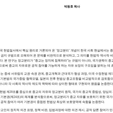
박동호 목사
국 헌법질서에서 핵심 원리로 거론되어 온 ‘정교분리’ 개념이 한국 사회 현실에서는 
 금지 규범으로 오해되어 온 문제를 비판적으로 분석하고, 그 의미를 헌법적·역사적
다. 본 연구는 정교분리가 “종교는 정치에 침묵하라”는 규범이 아니라, 국가권력이 
로써 종교의 자유로운 공적 참여를 가능하게 하는 자유 보장의 구조임을 밝히는 데 초
구는 중세 서유럽의 교권·속권 관계, 종교개혁과 근대국가 형성 과정, 미국 수정헌법 제
), 독일 기본법의 국가중립·협력모델, 일본의 전후 헌법상 종교조항을 비교법적으로 검토함
 아니라 각 사회의 역사적·제도적 맥락에 따라 상이한 형태로 구현되어 왔음을 논증한다
법 제20조를 중심으로 종교의 자유와 정교분리 원칙, 국가의 종교적 중립성, 양심의 자유
 기본권(제24조)의 체계를 분석함으로써, 정교분리가 종교 자유를 보호하기 위한 국가
 공적 참여가 여러 기본권이 중첩된 헌법상 최상위 보호영역에 속함을 논증한다.
종교인의 정치적 의견 표명, 정책 비판, 입법과정에 대한 의견 제시, 공적 담론 참여가