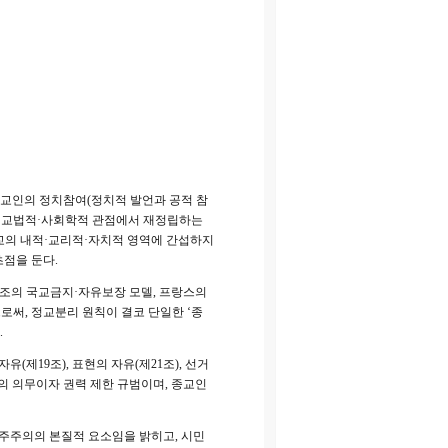
종교인의 정치참여(정치적 발언과 공적 참
·비교법적·사회학적 관점에서 재정립하는
종교의 내적·교리적·자치적 영역에 간섭하지
점을 둔다.
1조의 국교금지·자유보장 모델, 프랑스의
으로써, 정교분리 원칙이 결코 단일한 ‘종
.
(제19조), 표현의 자유(제21조), 선거
의 의무이자 권력 제한 규범이며, 종교인
 민주주의의 본질적 요소임을 밝히고, 시민