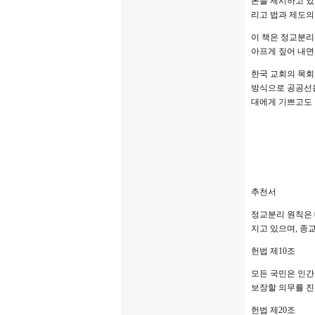
론을 제시하고 있
리고 법과 제도의
이 책은 정교분리
아프게 짚어 내면
한국 교회의 목회
방식으로 공공선을
대에게 기쁘고도 
추천서
정교분리 원칙은 
지고 있으며, 종
헌법 제10조
모든 국민은 인간
보장할 의무를 진
헌법 제20조