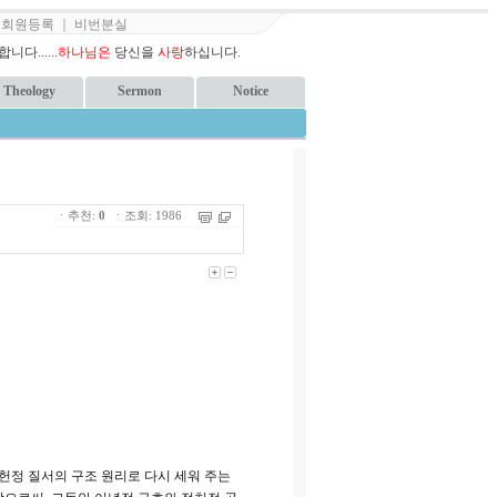
｜
회원등록
｜
비번분실
다......
하나님은
당신을
사랑
하십니다.
Theology
Sermon
Notice
ㆍ추천:
0
ㆍ조회: 1986
헌정 질서의 구조 원리로 다시 세워 주는