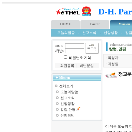
D-H. Par
HOME
Pastor
Mission
오늘의말씀
선교소식
신앙생활
칼럼
column,criticis
칼럼, 만평
비밀번호 기억
ㆍ
작성자
ㆍ
작성일
회원등록
｜
비번분실
정교분리
Mission
전체보기
오늘의말씀
선교소식
신앙생활
칼럼,만평
신앙탐방
이 책은 오늘의 