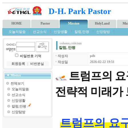
D-H. Park Pastor
HOME
Pastor
Mission
HolyLand
Mul
오늘의말씀
선교소식
신앙생활
칼럼,만평
신앙탐방
column,criticism
칼럼, 만평
비밀번호 기억
ㆍ
작성자
pdh
ㆍ
작성일
2026-02-22 19:51
회원등록
｜
비번분실
트럼프의 요
Mission
전체보기
전략적 미래가 
오늘의말씀
선교소식
신앙생활
칼럼,만평
신앙탐방
트럼프의 요