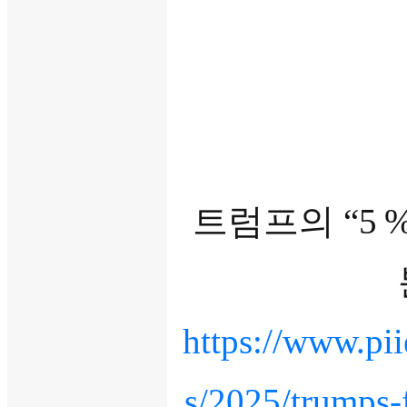
트럼프의 “5 
https://www.pi
s/2025/trumps-f