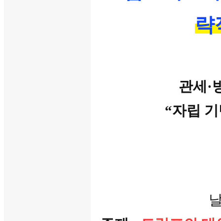
략
관세·
“자립 기
날