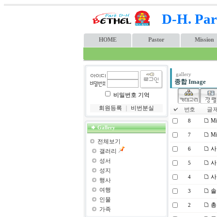
D-H. Par
HOME
Pastor
Mission
gallery
종합 Image
비밀번호 기억
회원등록
｜
비번분실
번호
글 제
Mi
8
Gallery
Mi
7
전체보기
사
6
갤러리
성서
사택
5
성지
사
4
행사
여행
솔
3
인물
총
2
가족