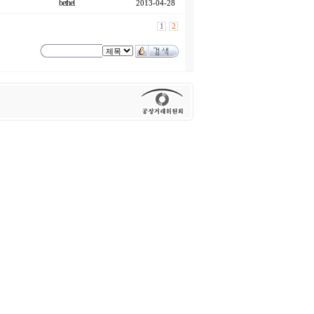
bethel
2013-04-28
1
2