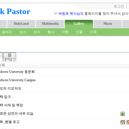
로그인
k Pastor
☞
박동호 목사님의
홈페이지를 찾아 주셔서 감사합니
HolyLand
Multimedia
Gallery
Music
갤러리
성서
성지
행사
여행
인물
가족
 목
dwest University 동문회
dwest University Campus
모의 이모저모
 입구...
택 서재 및 책장
로몬 성전의 내부 모습
회_벧엘 로고