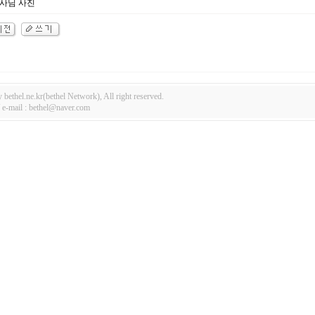
사님 사진
bethel.ne.kr(bethel Network), All right reserved.
-mail : bethel@naver.com