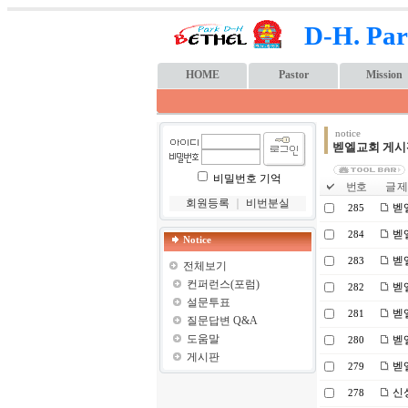
D-H. Par
HOME
Pastor
Mission
notice
벧엘교회 게시
비밀번호 기억
번호
글 제
회원등록
｜
비번분실
벧엘
285
벧엘
284
Notice
벧엘
283
전체보기
컨퍼런스(포럼)
벧엘
282
설문투표
벧엘
281
질문답변 Q&A
도움말
벧엘
280
게시판
벧엘
279
신
278