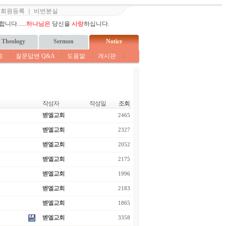
｜
회원등록
｜
비번분실
다......
하나님은
당신을
사랑
하십니다.
Theology
Sermon
Notice
표
질문답변 Q&A
도움말
게시판
작성자
작성일
조회
벧엘교회
2465
벧엘교회
2327
벧엘교회
2052
벧엘교회
2175
벧엘교회
1996
벧엘교회
2183
벧엘교회
1865
벧엘교회
3358