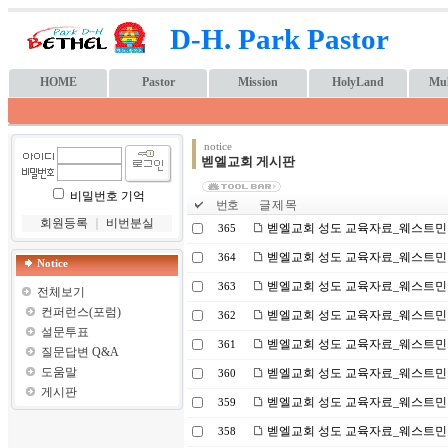
D-H. Park Pastor
HOME
Pastor
Mission
HolyLand
Mul
notice
벧엘교회 게시판
비밀번호 기억
번호
글 제 목
회원등록
｜
비번분실
벧엘교회 성도 교육자료_웨스트민스터
365
벧엘교회 성도 교육자료_웨스트민스터
364
Notice
벧엘교회 성도 교육자료_웨스트민스
363
전체보기
컨퍼런스(포럼)
벧엘교회 성도 교육자료_웨스트민스
362
설문투표
벧엘교회 성도 교육자료_웨스트민스
361
질문답변 Q&A
도움말
벧엘교회 성도 교육자료_웨스트민스터
360
게시판
벧엘교회 성도 교육자료_웨스트민스
359
벧엘교회 성도 교육자료_웨스트민스
358