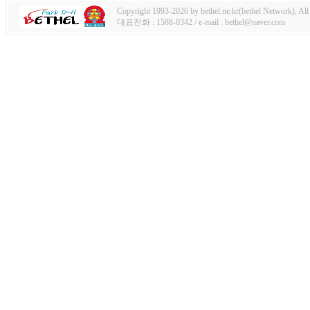
Copyright 1993-2026 by bethel.ne.kr(bethel Network), All 
대표전화 : 1588-0342 / e-mail : bethel@naver.com