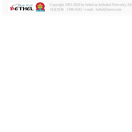
Copyright 1993-2026 by bethel.ne.kr(bethel Network), All 
대표전화 : 1588-0342 / e-mail : bethel@naver.com