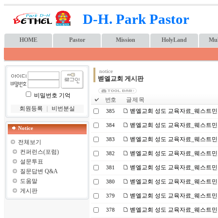
D-H. Park Pastor
HOME
Pastor
Mission
HolyLand
Mul
notice
벧엘교회 게시판
비밀번호 기억
번호
글 제 목
회원등록
｜
비번분실
벧엘교회 성도 교육자료_웨스트민스터
385
벧엘교회 성도 교육자료_웨스트민스
384
Notice
벧엘교회 성도 교육자료_웨스트민스터
383
전체보기
컨퍼런스(포럼)
벧엘교회 성도 교육자료_웨스트민스터
382
설문투표
벧엘교회 성도 교육자료_웨스트민스
381
질문답변 Q&A
도움말
벧엘교회 성도 교육자료_웨스트민스
380
게시판
벧엘교회 성도 교육자료_웨스트민스
379
벧엘교회 성도 교육자료_웨스트민스터
378