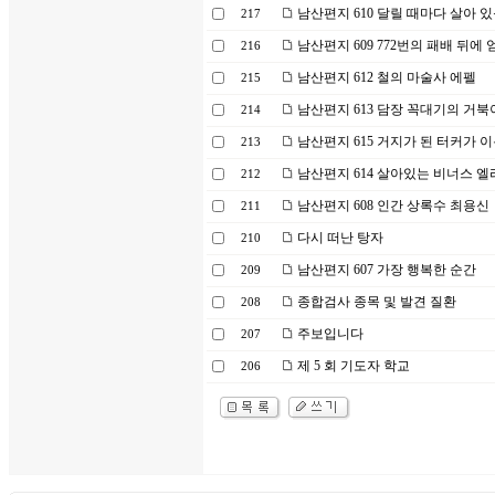
남산편지 610 달릴 때마다 살아 
217
남산편지 609 772번의 패배 뒤에 
216
남산편지 612 철의 마술사 에펠
215
남산편지 613 담장 꼭대기의 거북
214
남산편지 615 거지가 된 터커가 
213
남산편지 614 살아있는 비너스 엘
212
남산편지 608 인간 상록수 최용신
211
다시 떠난 탕자
210
남산편지 607 가장 행복한 순간
209
종합검사 종목 및 발견 질환
208
주보입니다
207
제 5 회 기도자 학교
206