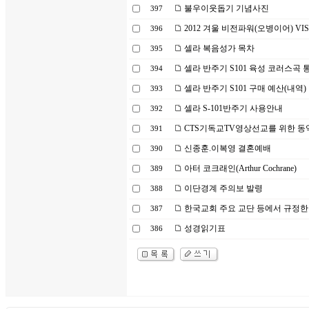
불우이웃돕기 기념사진
397
2012 겨울 비전파워(오병이어) VIS
396
셀라 복음성가 목차
395
셀라 반주기 S101 육성 코러스곡 통합
394
셀라 반주기 S101 구매 예산(내역)
393
셀라 S-101반주기 사용안내
392
CTS기독교TV영상선교를 위한 동
391
신종훈.이복영 결혼예배
390
아터 코크래인(Arthur Cochrane)
389
이단경계 주의보 발령
388
한국교회 주요 교단 등에서 규정한 문제
387
성경읽기표
386