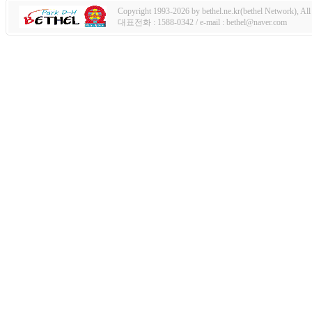
Copyright 1993-2026 by bethel.ne.kr(bethel Network), All 
대표전화 : 1588-0342 / e-mail : bethel@naver.com