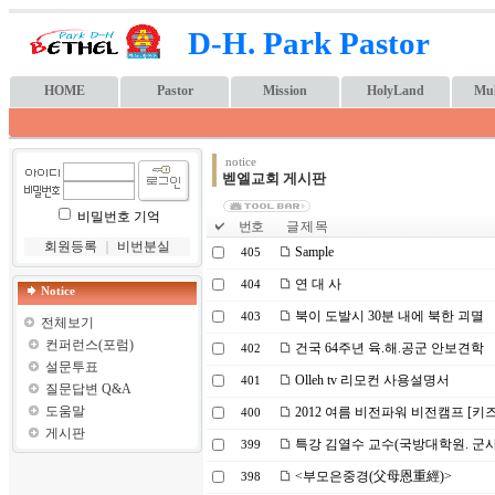
D-H. Park Pastor
HOME
Pastor
Mission
HolyLand
Mul
notice
벧엘교회 게시판
비밀번호 기억
번호
글 제 목
회원등록
｜
비번분실
Sample
405
연 대 사
404
Notice
북이 도발시 30분 내에 북한 괴멸
403
전체보기
컨퍼런스(포럼)
건국 64주년 육.해.공군 안보견학
402
설문투표
Olleh tv 리모컨 사용설명서
401
질문답변 Q&A
도움말
2012 여름 비전파워 비전캠프 [키
400
게시판
특강 김열수 교수(국방대학원. 군
399
<부모은중경(父母恩重經)>
398