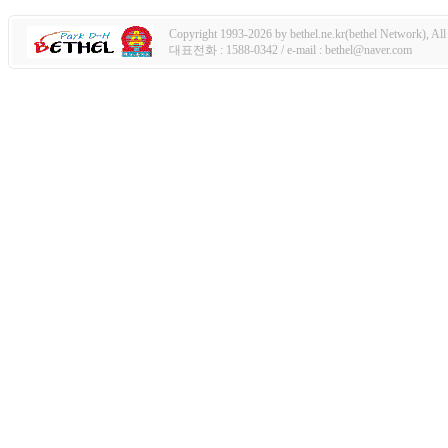
Copyright 1993-2026 by bethel.ne.kr(bethel Network), All 
대표전화 : 1588-0342 / e-mail : bethel@naver.com