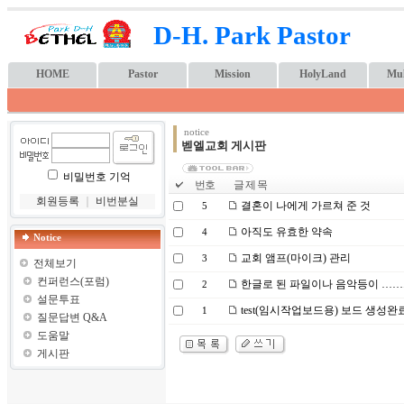
D-H. Park Pastor
HOME
Pastor
Mission
HolyLand
Mul
notice
벧엘교회 게시판
비밀번호 기억
번호
글 제 목
회원등록
｜
비번분실
결혼이 나에게 가르쳐 준 것
5
아직도 유효한 약속
4
Notice
교회 앰프(마이크) 관리
3
전체보기
컨퍼런스(포럼)
한글로 된 파일이나 음악등이 ……. 
2
설문투표
test(임시작업보드용) 보드 생성완
1
질문답변 Q&A
도움말
게시판