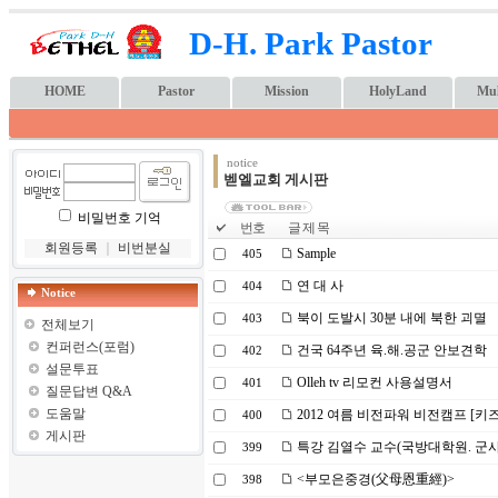
D-H. Park Pastor
HOME
Pastor
Mission
HolyLand
Mul
notice
벧엘교회 게시판
비밀번호 기억
번호
글 제 목
회원등록
｜
비번분실
Sample
405
연 대 사
404
Notice
북이 도발시 30분 내에 북한 괴멸
403
전체보기
컨퍼런스(포럼)
건국 64주년 육.해.공군 안보견학
402
설문투표
Olleh tv 리모컨 사용설명서
401
질문답변 Q&A
도움말
2012 여름 비전파워 비전캠프 [키
400
게시판
특강 김열수 교수(국방대학원. 군
399
<부모은중경(父母恩重經)>
398