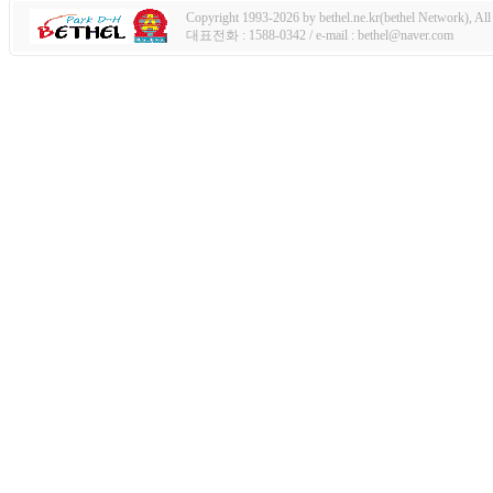
Copyright 1993-2026 by bethel.ne.kr(bethel Network), All 
대표전화 : 1588-0342 / e-mail : bethel@naver.com