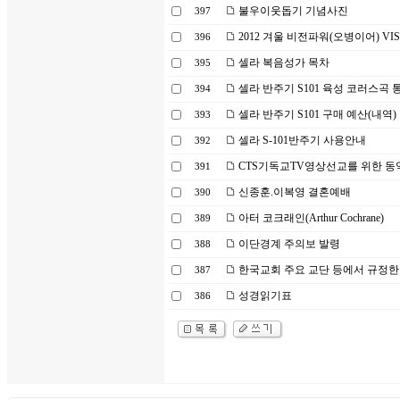
불우이웃돕기 기념사진
397
2012 겨울 비전파워(오병이어) VIS
396
셀라 복음성가 목차
395
셀라 반주기 S101 육성 코러스곡 통합
394
셀라 반주기 S101 구매 예산(내역)
393
셀라 S-101반주기 사용안내
392
CTS기독교TV영상선교를 위한 동
391
신종훈.이복영 결혼예배
390
아터 코크래인(Arthur Cochrane)
389
이단경계 주의보 발령
388
한국교회 주요 교단 등에서 규정한 문제
387
성경읽기표
386